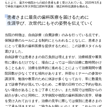
もとより、遠方や他院からの紹介患者も多く受け入れている。2020年3月ま
で神奈川歯科大学大学院口腔科学講座：矯正科特任講師を務める。
患者さまに最良の歯科医療を届けるために
生涯学び、次世代にもその姿勢を伝えていく
当院の特徴は、自由診療（自費診療）のみを行っている点です。
保険診療のルールによる制約にとらわれることなしに、患者さま
にとって最良の歯科医療を提供するために、この診療スタイルを
選びました。
自由診療では患者さまの自己負担は増えますが、治療精度や審美
性に優れるだけでなく、場合によっては一回の治療に数時間かけ
ることもあり、治療を効率的に進めることによって治療期間や通
院回数が少なくてすむ傾向があります。外部セミナーへの参加や
講演等、勉強や教育のために休診が多くなっており、常に数週先
まで診療予約が混んでいるため、ご希望の日時でのご予約が取れ
ない場合があることをご了承ください。また当院では他院からの
紹介が多いのと同時に、大学病院や他院の歯科医師の見学、研修
を受け入れております。治療の見学に際しては個別に患者さまの
ご了承を頂きますが、ご協力をお願いいたします。これらはいず